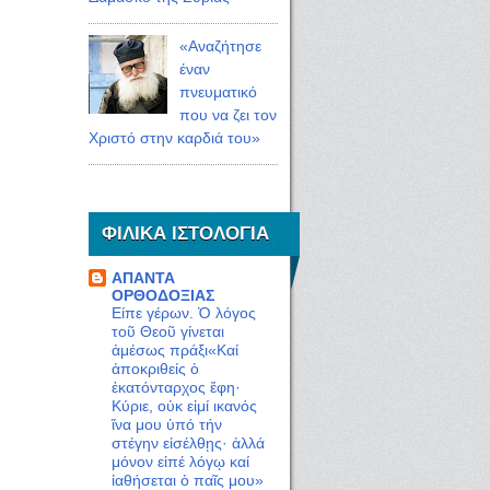
«Αναζήτησε
έναν
πνευματικό
που να ζει τον
Χριστό στην καρδιά του»
ΦΙΛΙΚΑ ΙΣΤΟΛΟΓΙΑ
ΑΠΑΝΤΑ
ΟΡΘΟΔΟΞΙΑΣ
Είπε γέρων. Ὁ λόγος
τοῦ Θεοῦ γίνεται
ἀμέσως πράξι«Καί
ἀποκριθείς ὁ
ἑκατόνταρχος ἔφη·
Κύριε, οὐκ εἰμί ικανός
ἵνα μου ὑπό τήν
στέγην εἰσέλθῃς· ἀλλά
μόνον εἰπέ λόγῳ καί
ἰαθήσεται ὁ παῖς μου»