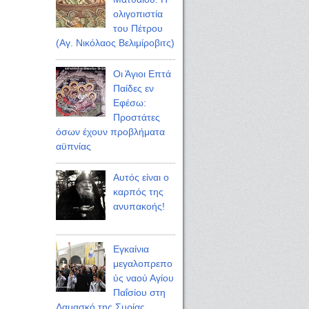
ολιγοπιστία
του Πέτρου
(Αγ. Νικόλαος Βελιμίροβιτς)
Οι Άγιοι Επτά
Παίδες εν
Εφέσω:
Προστάτες
όσων έχουν προβλήματα
αϋπνίας
Αυτός είναι ο
καρπός της
ανυπακοής!
Εγκαίνια
μεγαλοπρεπο
ύς ναού Αγίου
Παΐσίου στη
Δαμασκό της Συρίας