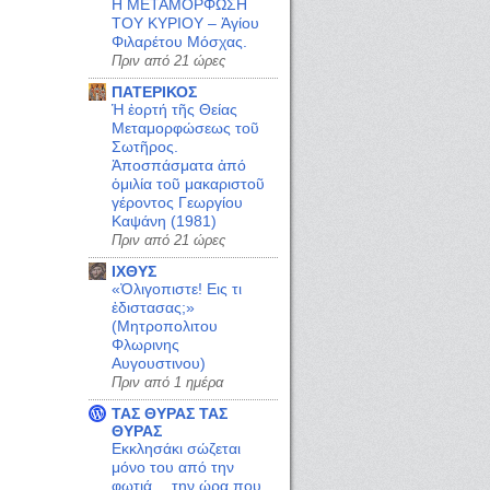
Η ΜΕΤΑΜΟΡΦΩΣΗ
ΤΟΥ ΚΥΡΙΟΥ – Ἁγίου
Φιλαρέτου Μόσχας.
Πριν από 21 ώρες
ΠΑΤΕΡΙΚΟΣ
Ἡ ἑορτή τῆς Θείας
Μεταμορφώσεως τοῦ
Σωτῆρος.
Ἀποσπάσματα ἀπό
ὁμιλία τοῦ μακαριστοῦ
γέροντος Γεωργίου
Καψάνη (1981)
Πριν από 21 ώρες
ΙΧΘΥΣ
«Ὀλιγοπιστε! Εις τι
ἐδιστασας;»
(Μητροπολιτου
Φλωρινης
Αυγουστινου)
Πριν από 1 ημέρα
ΤΑΣ ΘΥΡΑΣ ΤΑΣ
ΘΥΡΑΣ
Εκκλησάκι σώζεται
μόνο του από την
φωτιά… την ώρα που