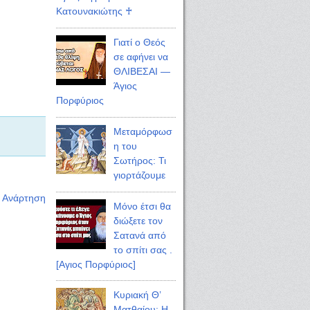
Κατουνακιώτης ♰
Γιατί ο Θεός
σε αφήνει να
ΘΛΙΒΕΣΑΙ —
Άγιος
Πορφύριος
Μεταμόρφωσ
η του
Σωτήρος: Τι
γιορτάζουμε
η Ανάρτηση
Μόνο έτσι θα
διώξετε τον
Σατανά από
το σπίτι σας .
[Αγιος Πορφύριος]
Κυριακή Θ’
Ματθαίου: Η