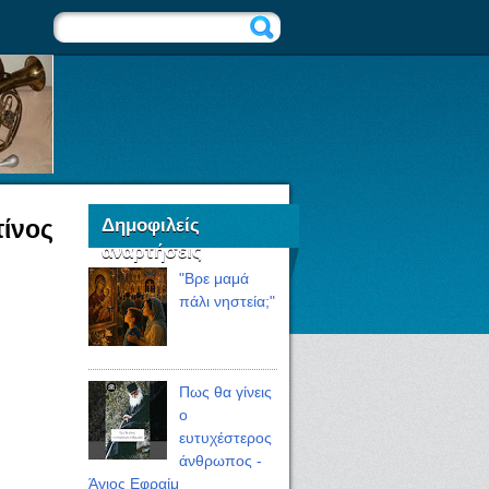
Δημοφιλείς
ίνος
αναρτήσεις
"Bρε μαμά
πάλι νηστεία;"
Πως θα γίνεις
ο
ευτυχέστερος
άνθρωπος -
Άγιος Εφραίμ