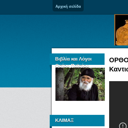
Αρχική σελίδα
Βιβλία και Λόγοι
ΟΡΘΟΔ
Οσίου Παϊσίου
Καντι
Αγιορείτου
ΚΛΙΜΑΞ